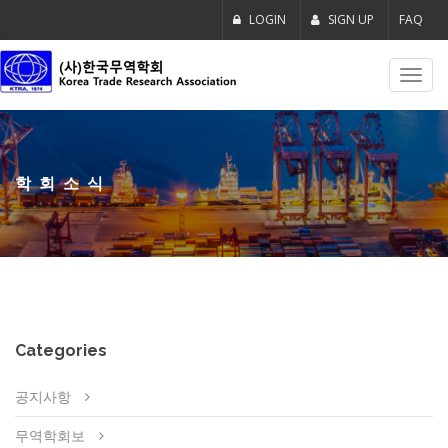
LOGIN
SIGN UP
FAQ
Toggl
navig
학회소식
Categories
공지사항
무역학회보