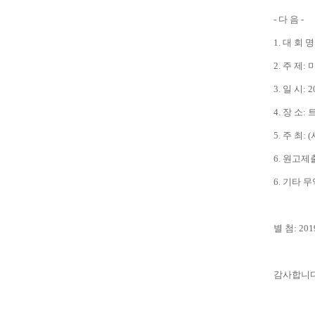
- 다 음 -
1. 대 회
2. 주 제
3. 일 시: 
4. 장 소
5. 주 최
6. 원고제출
6. 기타
별 첨: 
감사합니