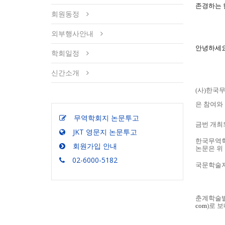
존경하는 
회원동정
외부행사안내
안녕하세
학회일정
신간소개
(사)한국
은 참여와
무역학회지 논문투고
금번 개최
JKT 영문지 논문투고
한국무역학회
회원가입 안내
논문은 위
02-6000-5182
국문학술지
춘계학술발
com
)로 