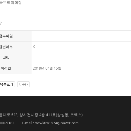
한국무역학회장
상
첨부파일
답변여부
X
URL
작성일
2019년 04월 15일
대로 513, 상사전시장 4층 411호(삼성동, 코엑스)
182 E-mail : newktra1974@naver.com