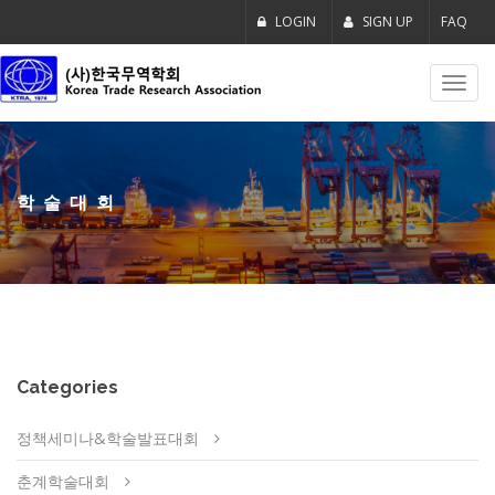
LOGIN
SIGN UP
FAQ
Toggl
navig
학술대회
Categories
정책세미나&학술발표대회
춘계학술대회