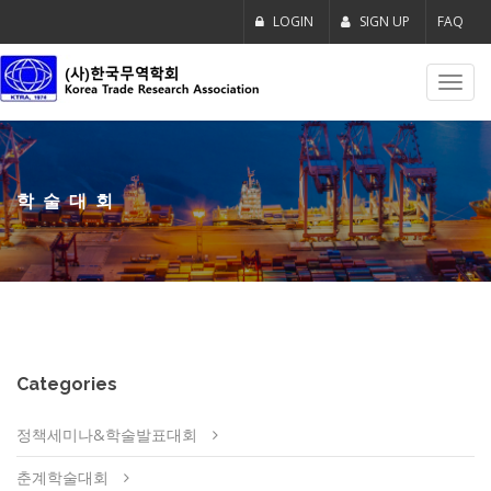
LOGIN
SIGN UP
FAQ
Toggl
navig
학술대회
Categories
정책세미나&학술발표대회
춘계학술대회