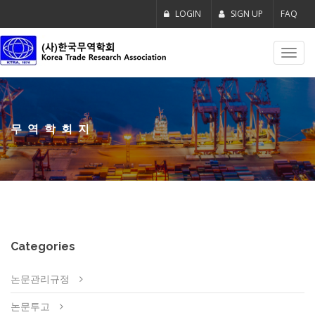
LOGIN
SIGN UP
FAQ
Toggl
navig
무역학회지
Categories
논문관리규정
논문투고