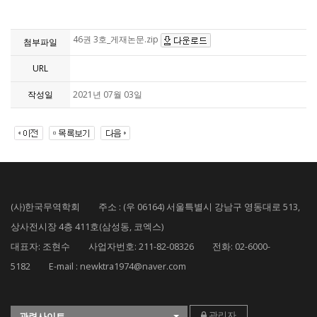
46권 3호_게재논문.zip
첨부파일
URL
작성일
2021년 07월 03일
(사)한국무역학회 주소 : (우 06164) 서울특별시 강남구 영동대로 513,
상사전시장 4층 411호(삼성동, 코엑스)
대표자: 조현수 사업자번호: 211-82-08326 전화: 02-6000-
5182 E-mail : newktra1974@naver.com
관리자
관련사이트