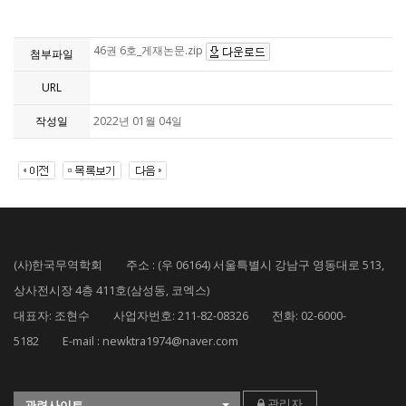
46권 6호_게재논문.zip
첨부파일
URL
작성일
2022년 01월 04일
(사)한국무역학회 주소 : (우 06164) 서울특별시 강남구 영동대로 513,
상사전시장 4층 411호(삼성동, 코엑스)
대표자: 조현수 사업자번호: 211-82-08326 전화: 02-6000-
5182 E-mail : newktra1974@naver.com
관리자
관련사이트