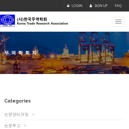
LOGIN
SIGN UP
FAQ
Toggl
navig
무역학회지
Categories
논문관리규정
논문투고