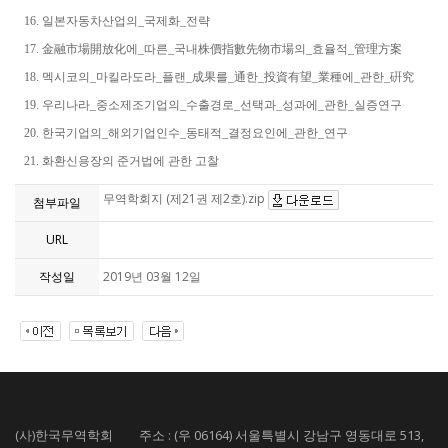
16. 일본자동차산업의_국제화_전략
17. 金融市場開放化에_따른_국내株價指數先物市場의_효율적_管理方案
18. 멕시코의_마킬라도라_플랜_成果를_通한_投資有望_業種에_관한_硏究
19. 우리나라_중소제조기업의_수출경로_선택과_성과에_관한_실증연구
20. 한국기업의_해외기업인수_동태적_결정요인에_관한_연구
21. 화환신용장의 준거법에 관한 고찰
무역학회지 (제21권 제2호).zip
첨부파일
URL
작성일
2019년 03월 12일
(사)한국무역학회 주소 : (우 06164) 서울특별시 강남구 영동대로 513,