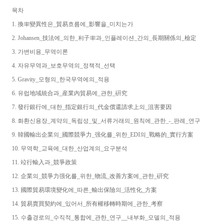
목차
1. 換率變異性은_貿易흐름에_影響을_미치는가
2. Johansen_技法에_의한_利子率과_인플레이션_간의_長期關係의_檢定
3. 가변비용_무역이론
4. 자유무역과_보호무역의_정책적_선택
5. Gravity_모형의_한국무역에의_적용
6. 유럽地域統合과_産業內貿易에_관한_硏究
7. 發行銀行에_대한_指定銀行의_代金償還請求上의_沮害要因
8. 화환신용장_계약의_독립성_및_서류거래의_원칙에_관한_-_판례_연구
9. 韓國輸出企業의_國際競爭力_强化를_위한_EDI의_戰略的_實行方案
10. 무역학_교육에_대한_산업계의_요구분석
11. 竝行輸入과_競爭政策
12. 企業의_競爭力强化를_위한_物流_改善方案에_관한_硏究
13. 國際貿易環境變化에_따른_輸出保險의_活性化_方案
14. 貿易賣買契約에_있어서_所有權移轉時期에_관한_考察
15. 수출경로의_수직적_통합에_관한_연구__내부화_모델의_적용