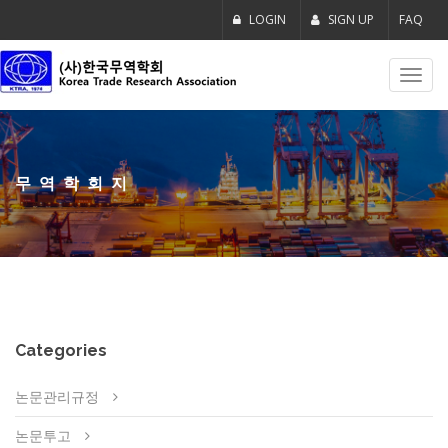
LOGIN
SIGN UP
FAQ
Toggl
navig
무역학회지
Categories
논문관리규정
논문투고