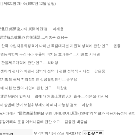
 제022권 제4호(1997년 12월 발행)
 東北亞 經濟協力의 展開와 課題..... 이재응
C의 經濟統合效果와 向後課題.....이홍구·조용득
0년대 한국 수입자유화정책에 나타난 독점대자본 지원적 성격에 관한 연구.....권융
율변동위험이 우리나라 수출에 미치는 효과분석.....이환호·서대원
의 환율제도개혁에 관한 연구.....최태영
경쟁하의 관세와 비관세 장벽의 선택에 관한 정책적 시사점.....강은중
제조기업의 국제 전략적제휴 성공결정요인.....송우용
재에 대한 법원의 개입에 관한 연구.....최창호
件運送契約에 있어서 離路에 대한 海上運送人의 責任.....이은섭·김선옥
 나라 상법에 있어 보험위부제도의 폐지 가능성 검토.....이상호
물품거래에서 “國際商業契約을 위한 UNIDROIT原則(1994)”의 역할과 적용가능성에 관한 
신용장거래의 운용 메커니즘에 관한 소고.....김웅진·박종삼
무역학회지(제22권 제4호).zip
첨부파일