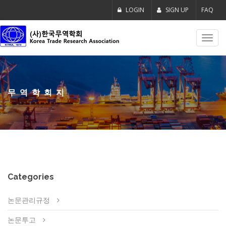
LOGIN
SIGN UP
FAQ
Toggl
navig
무역학회지
Categories
논문관리규정
논문투고