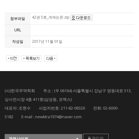
42권 5호_게재논문.zip
첨부파일
URL
작성일
2017년 11월 01일
(사)한국무역학회 주소 : (우 06164) 서울특별시 강남구 영동대로 513,
상사전시장 4층 411호(삼성동, 코엑스)
대표자: 조현수 사업자번호: 211-82-08326 전화: 02-6000-
5182 E-mail : newktra1974@naver.com
관리자
관련사이트