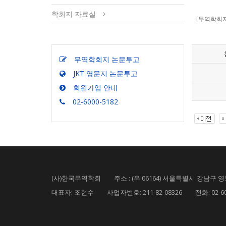
학회지 자료실
[무역학회지]
무역학회지 논문투고
JKT 영문지 논문투고
회원가입 안내
02-6000-5182
(사)한국무역학회 주소 : (우 06164) 서울특별시 강남구 영동
대표자: 조현수 사업자번호: 211-82-08326 전화: 02-6000-5