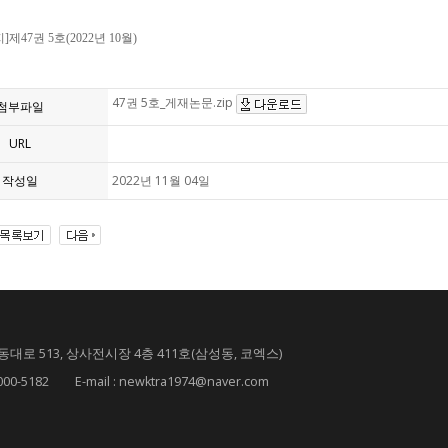
제47권 5호(2022년 10월)
47권 5호_게재논문.zip
첨부파일
URL
작성일
2022년 11월 04일
대로 513, 상사전시장 4층 411호(삼성동, 코엑스)
182 E-mail : newktra1974@naver.com