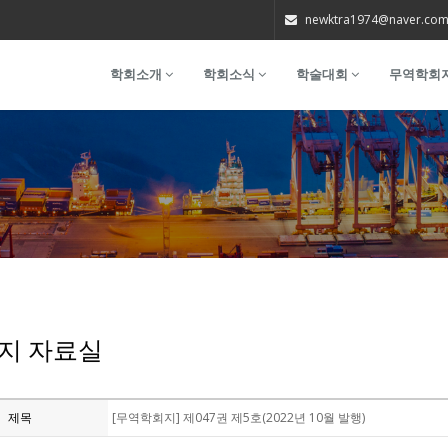
newktra1974@naver.co
학회소개
학회소식
학술대회
무역학회
지 자료실
제목
[무역학회지] 제047권 제5호(2022년 10월 발행)