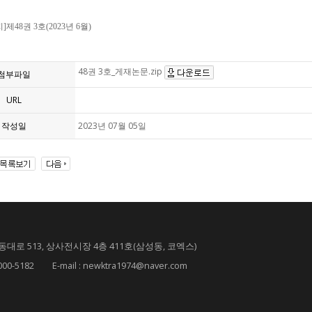
제48권 3호(2023년 6월)
48권 3호_게재논문.zip
첨부파일
URL
작성일
2023년 07월 05일
대로 513, 상사전시장 4층 411호(삼성동, 코엑스)
182 E-mail : newktra1974@naver.com