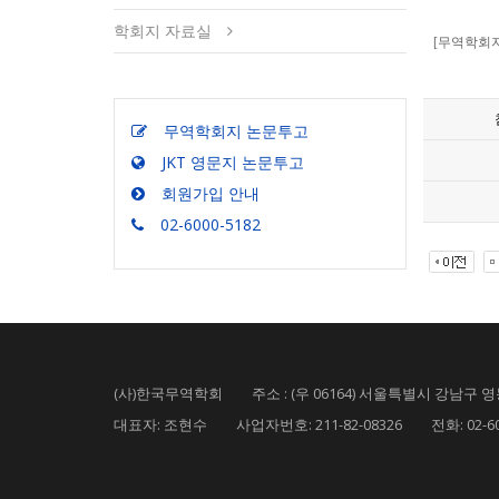
학회지 자료실
[무역학회지]
무역학회지 논문투고
JKT 영문지 논문투고
회원가입 안내
02-6000-5182
(사)한국무역학회 주소 : (우 06164) 서울특별시 강남구 영동
대표자: 조현수 사업자번호: 211-82-08326 전화: 02-6000-5