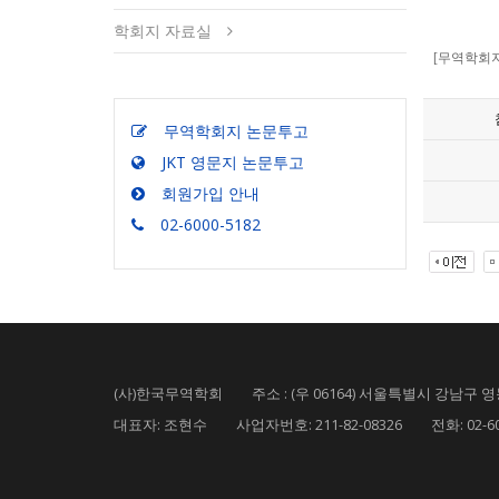
학회지 자료실
[무역학회지]
무역학회지 논문투고
JKT 영문지 논문투고
회원가입 안내
02-6000-5182
(사)한국무역학회 주소 : (우 06164) 서울특별시 강남구 영동
대표자: 조현수 사업자번호: 211-82-08326 전화: 02-6000-5