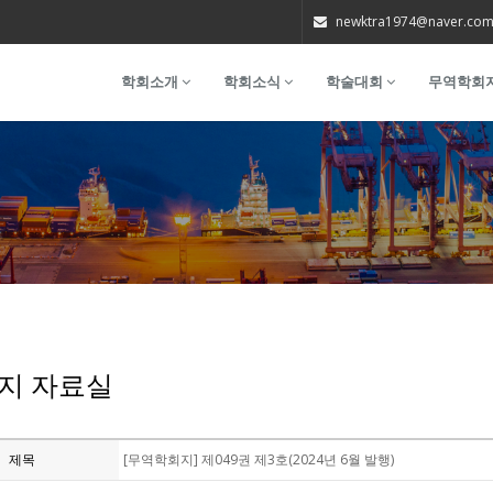
newktra1974@naver.co
학회소개
학회소식
학술대회
무역학회
지 자료실
제목
[무역학회지] 제049권 제3호(2024년 6월 발행)