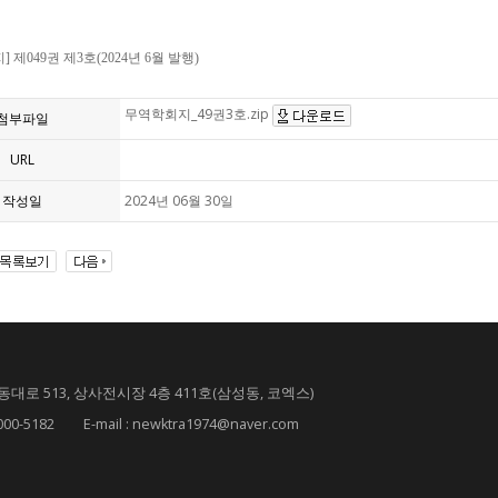
 제049권 제3호(2024년 6월 발행)
무역학회지_49권3호.zip
첨부파일
URL
작성일
2024년 06월 30일
대로 513, 상사전시장 4층 411호(삼성동, 코엑스)
182 E-mail : newktra1974@naver.com