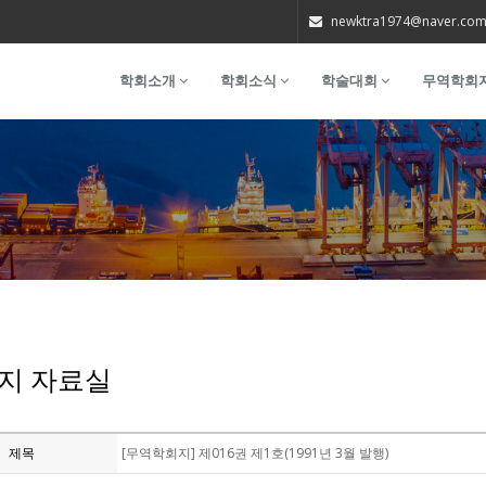
newktra1974@naver.co
학회소개
학회소식
학술대회
무역학회
지 자료실
제목
[무역학회지] 제016권 제1호(1991년 3월 발행)