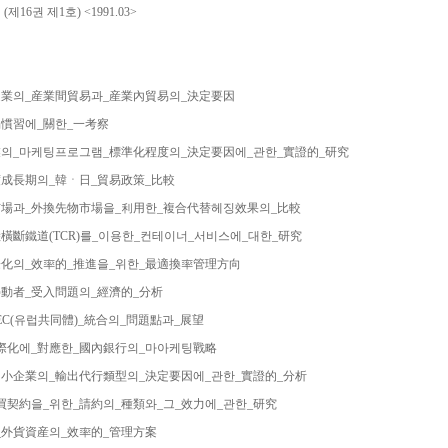
제16권 제1호) <1991.03>
製造業의_産業間貿易과_産業內貿易의_決定要因
易慣習에_關한_一考察
企業의_마케팅프로그램_標準化程度의_決定要因에_관한_實證的_研究
高度成長期의_韓ㆍ日_貿易政策_比較
換市場과_外換先物市場을_利用한_複合代替헤징效果의_比較
陸橫斷鐵道(TCR)를_이용한_컨테이너_서비스에_대한_研究
國際化의_效率的_推進을_위한_最適換率管理方向
人勞動者_受入問題의_經濟的_分析
代_EC(유럽共同體)_統合의_問題點과_展望
行國際化에_對應한_國內銀行의_마아케팅戰略
國_中小企業의_輸出代行類型의_決定要因에_관한_實證的_分析
賣買契約을_위한_請約의_種類와_그_效力에_관한_研究
의_外貨資産의_效率的_管理方案