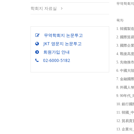
무역학회지 (
학회지 자료실
목차
1. 韓國
무역학회지 논문투고
2. 國際貿
JKT 영문지 논문투고
3. 國際
회원가입 안내
4. 戰後
02-6000-5182
5. 先物
6. 中國大
7. 金融
8. 外國
9. 90年
10. 銀
11. 韓
12. 貿易
13. 企業