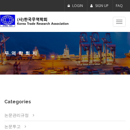
LOGIN
SIGN UP
FAQ
Toggl
navig
무역학회지
Categories
논문관리규정
논문투고