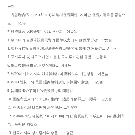
목차
1. 유럽聯合(European Union)의 地域經濟問題 : 지역간 經濟力隔差를 중심으
로.....이갑수
2. 經濟統合 比較硏究 : EU와 APEC.....이종원
3. 우리나라 自動車設備投資의 國際收支에 대한 效果分析....박동렬
4. 海外直接投資와 地域經濟統合의 經濟的 效果에 관한 硏究.....손수석
5. 국제투자 및 다국적기업에 관한 국제투자관련 규범.....신황호
6. 輸出換危險 推定과 헷징戰略.....이재득
7. WTO체제하에서의 對外貿易法과 關稅法의 개편방향....이춘삼
8. WTO 體制下의 美國 通商規制政策과 韓國의 對應....이강빈
9. 韓國輸出企業의 D/A去來慣行의 問題點......
10. 國際商去來에서 비엔나 協約의 適用과 解釋上의 限界.....김종철
11. 英法上 保險브로커의 法的 地位.....이우영
12. 1980年 비엔나 協約下에서 EDI에 의한 賣買契約의 成立에 따른 證據問
題....운광운·김철호
13. 한국에서의 상사중재와 승률.....조정곤