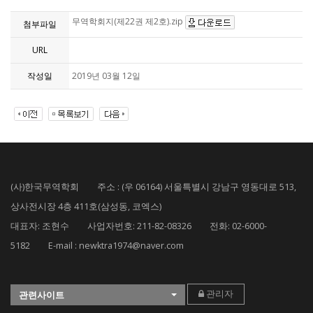
무역학회지(제22권 제2호).zip
첨부파일
URL
작성일
2019년 03월 12일
(사)한국무역학회 주소 : (우 06164) 서울특별시 강남구 영동대로 513,
상사전시장 4층 411호(삼성동, 코엑스)
대표자: 조현수 사업자번호: 211-82-08326 전화: 02-6000-
5182 E-mail : newktra1974@naver.com
관리자
관련사이트