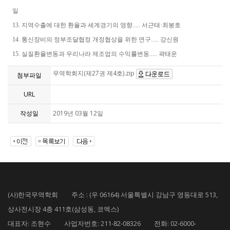
일
13. 지역수출에 대한 환율과 세계경기의 영향..... 서근태·최봉호
14. 통신장비의 정부조달협정 개정협상을 위한 연구..... 강신원
15. 실질환율변동과 우리나라 제조업의 수익률변동..... 곽태운
무역학회지(제27권 제4호).zip
첨부파일
URL
작성일
2019년 03월 12일
(사)한국무역학회 주소 : (우 06164) 서울특별시 강남구 영동대로 513,
상사전시장 4층 411호(삼성동, 코엑스)
대표자: 조현수 사업자번호: 211-82-08326 전화: 02-6000-