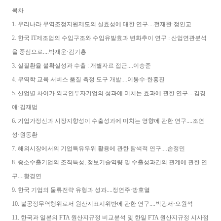
목차
1. 우리나라 무역조정지원제도의 실효성에 대한 연구....전재완·정인교
2. 한국 IT제조업의 수입구조와 수입유발효과 변화추이 연구 : 산업연관분석
을 중심으로....박재운·김기홍
3. 실질환율 불확실성과 수출 : 개별자료 접근....이승준
4. 무역학 교육 서비스 품질 측정 도구 개발....이봉수·한홍진
5. 산업별 차이가 외국인투자기업의 성과에 미치는 효과에 관한 연구....김경
애·김재범
6. 기업가정신과 시장지향성이 수출성과에 미치는 영향에 관한 연구....조연
성·원동환
7. 해외시장에서의 기업특유우위 활용에 관한 탐색적 연구....손정민
8. 중소수출기업의 조직특성, 정보기술역량 및 수출성과간의 관계에 관한 연
구....황경연
9. 한국 기업의 물류전략 유형과 성과....정연주·방호열
10. 불공정무역행위로서 원산지표시위반에 관한 연구....박광서·오원석
11. 한국과 일본의 FTA 원산지규정 비교분석 및 한일 FTA 원산지규정 시사점