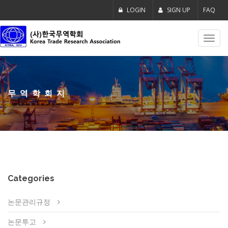
LOGIN
SIGN UP
FAQ
Toggl
navig
무역학회지
Categories
논문관리규정
논문투고