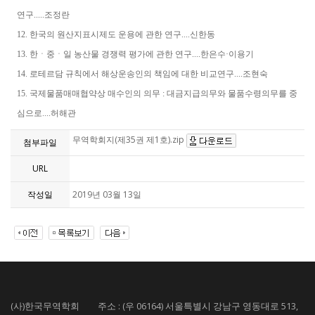
연구.....조정란
12. 한국의 원산지표시제도 운용에 관한 연구....신한동
13. 한ㆍ중ㆍ일 농산물 경쟁력 평가에 관한 연구....한은수·이용기
14. 로테르담 규칙에서 해상운송인의 책임에 대한 비교연구....조현숙
15. 국제물품매매협약상 매수인의 의무 : 대금지급의무와 물품수령의무를 중
심으로....허해관
무역학회지(제35권 제1호).zip
첨부파일
URL
작성일
2019년 03월 13일
(사)한국무역학회 주소 : (우 06164) 서울특별시 강남구 영동대로 513,