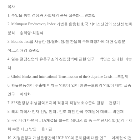
목차
1. 수입을 통한 경쟁과 사업체의 품목 집중화.....민희철
2. Malmquist Productivity Index 기법을 활용한 한국 서비스산업의 생산성 변화
분석.....송희영·최원석
3. Bounds Test를 사용한 원/달러, 원/엔 환율의 구매력평가에 대한 실증분
석.....김애영·조원길
4. 일본 철강산업의 유통구조와 진입장벽에 관한 연구.....박명섭·오태헌·이승
택
5. Global Banks and International Transmission of the Subprime Crisis.....조갑제
6. 환율변동성이 수출에 미치는 영향에 있어 환변동보험의 역할에 대한 실증
연구.....이재화
7. SPS협정상 위생검역조치의 적용과 적정보호수준의 결정.....전정기
8. 해외 자회사 인재 선발 전략 : 인도 파견 한국 주재원에 대해.....박현재
9. 우리나라 다변적 FTA체결을 활용한 MICE산업 중 무역전시산업(E)의 국제
화 수준 제고 방안.....윤기관
10. 지정은행과 개설은행간의 UCP 600의 문제점에 대한 연구.....이제현·이전