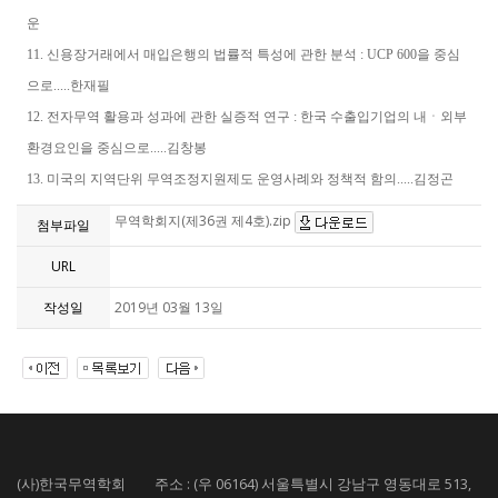
운
11. 신용장거래에서 매입은행의 법률적 특성에 관한 분석 : UCP 600을 중심
으로.....한재필
12. 전자무역 활용과 성과에 관한 실증적 연구 : 한국 수출입기업의 내ㆍ외부
환경요인을 중심으로.....김창봉
13. 미국의 지역단위 무역조정지원제도 운영사례와 정책적 함의.....김정곤
무역학회지(제36권 제4호).zip
첨부파일
URL
작성일
2019년 03월 13일
(사)한국무역학회 주소 : (우 06164) 서울특별시 강남구 영동대로 513,