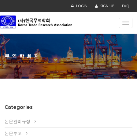
LOGIN
SIGN UP
FAQ
Toggl
navig
무역학회지
Categories
논문관리규정
논문투고