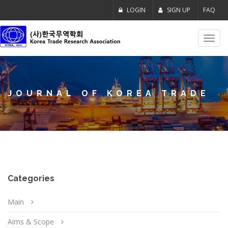
LOGIN
SIGN UP
FAQ
Toggl
navig
JOURNAL OF KOREA TRADE
Categories
Main
Aims & Scope