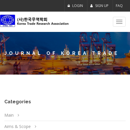
LOGIN
SIGN UP
FAQ
Toggl
navig
JOURNAL OF KOREA TRADE
Categories
Main
Aims & Scope