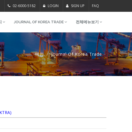
m
02-6000-5182
LOGIN
SIGN UP
FAQ
지
JOURNAL OF KOREA TRADE
전체메뉴보기
메인
Journal Of Korea Trade
(KTRA)