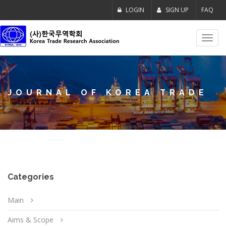
LOGIN
SIGN UP
FAQ
Toggl
navig
JOURNAL OF KOREA TRADE
Categories
Main
Aims & Scope