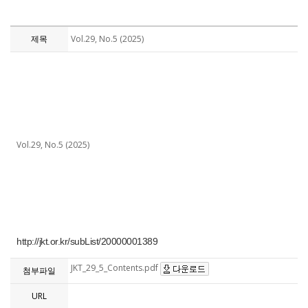
제목
Vol.29, No.5 (2025)
Vol.29, No.5 (2025)
http://jkt.or.kr/subList/20000001389
JKT_29_5_Contents.pdf
첨부파일
URL