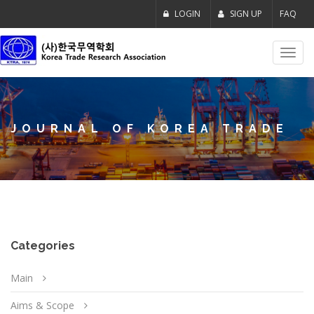
LOGIN
SIGN UP
FAQ
Toggl
navig
JOURNAL OF KOREA TRADE
Categories
Main
Aims & Scope