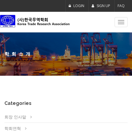
LOGIN
SIGN UP
FAQ
Toggl
navig
학회소개
Categories
회장 인사말
학회연혁