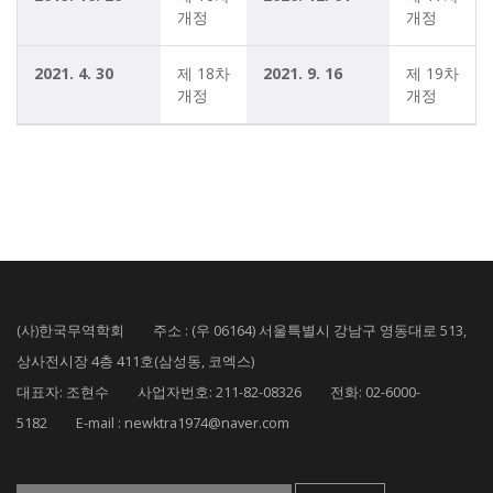
개정
개정
2021. 4. 30
제 18차 
2021. 9. 16
제 19차 
개정
개정
(사)한국무역학회 주소 : (우 06164) 서울특별시 강남구 영동대로 513,
상사전시장 4층 411호(삼성동, 코엑스)
대표자: 조현수 사업자번호: 211-82-08326 전화: 02-6000-
5182 E-mail : newktra1974@naver.com