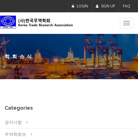
LOGIN
SIGN UP
FAQ
Toggl
navig
학회소식
Categories
공지사항
무역학회보