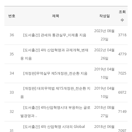
조회
번호
제목
작성일
수
2023년 08월
36
[도서출간] 관세와 통관실무_이제홍 지음
3718
23일
[도서출간] 4차 산업혁명과 규제개혁_변재
2022년 04월
35
4779
웅 지음
26일
2019년 04월
34
[개정판]무역실무 제5개정판_전순환 지음
7025
10일
[개정판] 대외무역법 제15개정판_전순환 지
2019년 04월
33
6972
음
10일
[도서출간] 4차산업혁명시대 부응하는 글로
2018년 08월
32
7149
벌경영과 ..
27일
[도서출간] 4차 산업혁명 시대의 Global
2018년 06월
31
7097