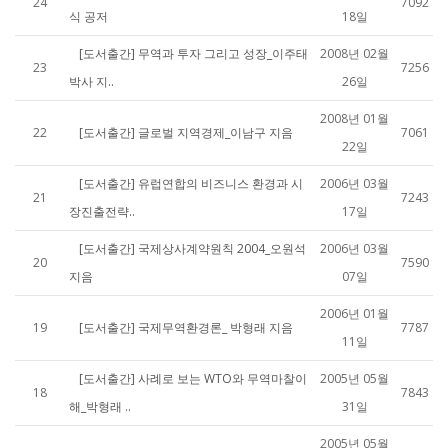
24
7092
식 공저
18일
[도서출간] 무역과 투자 그리고 성장_이주태
2008년 02월
23
7256
박사 지..
26일
2008년 01월
22
[도서출간] 글로벌 지역경제_이남구 지음
7061
22일
[도서출간] 유럽연합의 비즈니스 환경과 시
2006년 03월
21
7243
장진출전략..
17일
[도서출간] 국제상사계약원칙 2004_오원석
2006년 03월
20
7590
지음
07일
2006년 01월
19
[도서출간] 국제무역환경론_ 박형래 지음
7787
11일
[도서출간] 사례로 보는 WTO와 무역마찰이
2005년 05월
18
7843
해_박형래 ..
31일
2005년 05월