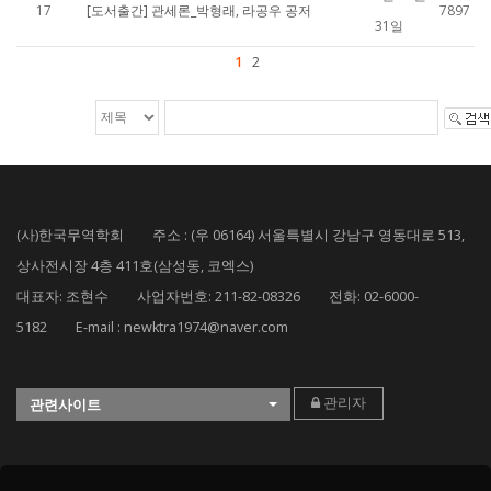
17
[도서출간] 관세론_박형래, 라공우 공저
7897
31일
1
2
(사)한국무역학회 주소 : (우 06164) 서울특별시 강남구 영동대로 513,
상사전시장 4층 411호(삼성동, 코엑스)
대표자: 조현수 사업자번호: 211-82-08326 전화: 02-6000-
5182 E-mail : newktra1974@naver.com
관리자
관련사이트