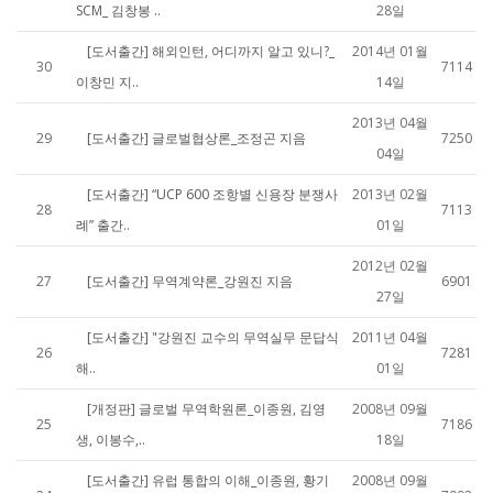
SCM_ 김창봉 ..
28일
[도서출간] 해외인턴, 어디까지 알고 있니?_
2014년 01월
30
7114
이창민 지..
14일
2013년 04월
29
[도서출간] 글로벌협상론_조정곤 지음
7250
04일
[도서출간] “UCP 600 조항별 신용장 분쟁사
2013년 02월
28
7113
례” 출간..
01일
2012년 02월
27
[도서출간] 무역계약론_강원진 지음
6901
27일
[도서출간] "강원진 교수의 무역실무 문답식
2011년 04월
26
7281
해..
01일
[개정판] 글로벌 무역학원론_이종원, 김영
2008년 09월
25
7186
생, 이봉수,..
18일
[도서출간] 유럽 통합의 이해_이종원, 황기
2008년 09월