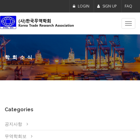
LOGIN
SIGN UP
FAQ
Toggl
navig
학회소식
Categories
공지사항
무역학회보