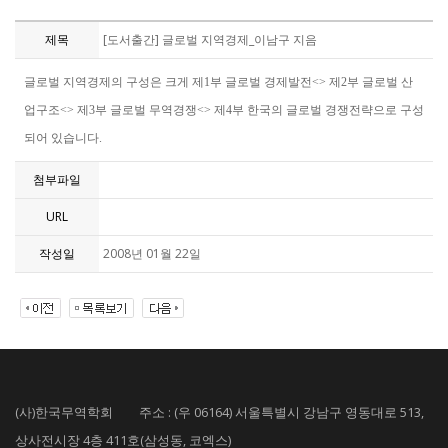
제목
[도서출간] 글로벌 지역경제_이남구 지음
글로벌 지역경제의 구성은 크게 제1부 글로벌 경제발전<> 제2부 글로벌 산
업구조<> 제3부 글로벌 무역경쟁<> 제4부 한국의 글로벌 경쟁전략으로 구성
되어 있습니다.
첨부파일
URL
작성일
2008년 01월 22일
(사)한국무역학회 주소 : (우 06164) 서울특별시 강남구 영동대로 513,
상사전시장 4층 411호(삼성동, 코엑스)