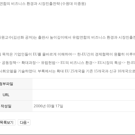
럽연합의 비즈니스 환경과 시장진출전략 (수원대 이종원)
종원교수(김선화 공저)는 출판사 높이깊이에서 유럽연합의 비즈니스 환경과 시장진출
 목적은 기업인들이 EU를 올바르게 이해하여<> 한-EU간의 경제협력이 원활히 이루어
 공동정책<> 확대과정<> 유럽헌법<> EU의 비즈니스 환경<> EU시장의 특성<> 한-E
사회모델을 기술하였다. 부록에서는 확대 EU 25개국을 기존 15개국과 신규 10개국으
첨부파일
URL
작성일
2006년 03월 17일