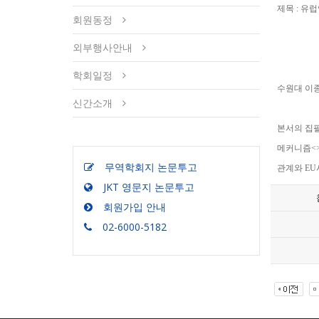
제목 : 유
회원동정
외부행사안내
학회일정
수원대 이
신간소개
본서의 집필
메커니즘<>
무역학회지 논문투고
관계와 EU
JKT 영문지 논문투고
회원가입 안내
02-6000-5182