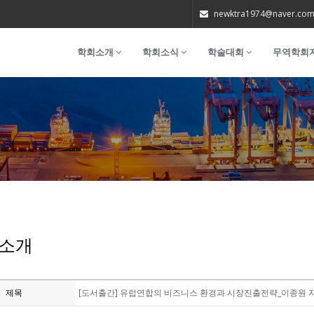
newktra1974@naver.co
학회소개
학회소식
학술대회
무역학회
소개
제목
[도서출간] 유럽연합의 비즈니스 환경과 시장진출전략_이종원 