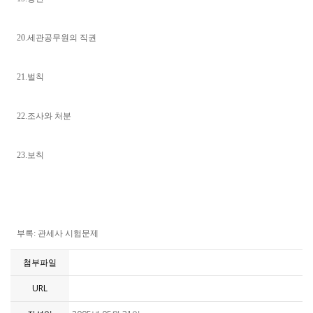
20.세관공무원의 직권
21.벌칙
22.조사와 처분
23.보칙
부록: 관세사 시험문제
첨부파일
URL