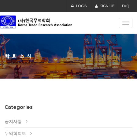
LOGIN
SIGN UP
FAQ
Toggl
navig
학회소식
Categories
공지사항
무역학회보