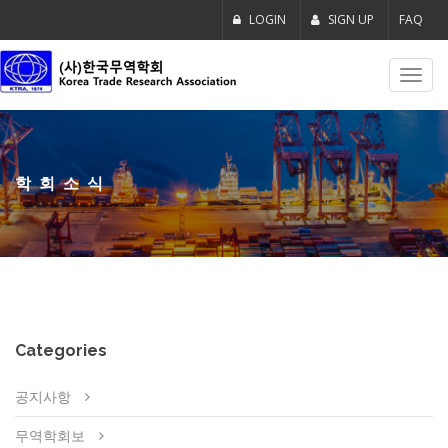
LOGIN
SIGN UP
FAQ
Toggl
navig
학회소식
Categories
공지사항
무역학회보