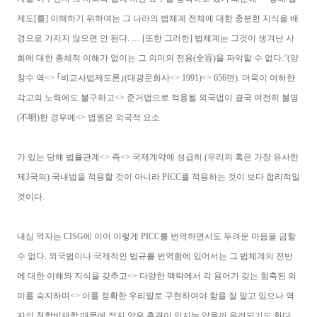
제도[를] 이해하기 위하여는 그 나라의 법체계 전체에 대한 충분한 지식을 배
경으로 가지지 않으면 안 된다. … [또한 그러한] 법체계는 그것이 생겨난 사
회에 대한 총체적 이해가 없이는 그 의미의 전용(全容)을 파악할 수 없다.”(양
창수 역<> ｢비교사법제도론｣(대광문화사<> 1991)<> 656면). 더욱이 여하한
각고의 노력에도 불구하고<> 준거법으로 적용될 외국법이 결국 여전히 불명
(不明)한 경우에<> 법원은 외국적 요소
가 있는 당해 법률관계<> 즉<> 국제계약에 성급히 (우리의 혹은 가장 유사한
제3국의) 국내법을 적용할 것이 아니라 PICC를 적용하는 것이 보다 합리적일
것이다.
내심 역자는 CISG에 이어 이렇게 PICC를 번역하면서도 두려운 마음을 금할
수 없다. 외국법이나 국제적인 법규를 번역함에 있어서는 그 법체계의 전반
에 대한 이해와 지식을 갖추고<> 다양한 맥락에서 각 용어가 갖는 함축된 의
미를 숙지하며<> 이를 정확한 우리말로 구현하여야 함을 잘 알고 있으나 역
자의 천학비재함 때문에 적지 않은 흠결이 있지는 않을까 우려되기도 한다.