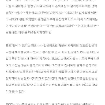
이행<> 불이행(이행청구<> 계약해제<> 손해배상<> 불가항력에 의한 면책
포함)<> 상계<> 채권양도․채무이전․계약양도<> 제소기한(넓게 말해 이른
바 시효)에 관한 계약법적 규칙을 다루어 규정하고 있어<> 비록 아직까지는
더 추가되어야 할 부분(예컨대<> 이른바 공동채권․채무<> 연대채권․채무<>
보증채권․채무 등 다수당사자간의 법
률관계)이 더 없지는 않으나<> 일반적으로 충분히 자족적인 정도로 일반계
약법의 체계를 갖추고 있다고 평가할 수 있다. 이러한 점에서 PICC는 CISG와
같이 특정한 분야에 한하여 적용하는 것으로 고안되어 있는 기존의 국제적인
여러 규범들과는 기본적으로 다르다. 그 외에<> 전세계에 걸쳐 보편적으로
사용가능하도록 특정한 국내법제에 특유한 법률용어의 사용이 의도적으로
절제되어 있는 점과 국제거래에 있어 경제․기술의 발전에 따른 끊임없는 상
황의 변화에 대처할 수 있도록 충분히 탄력적이라는 점도 역시 PICC의 장점
이라 할 수 있다.
PICC는 그 서문에서도 밝히고 있듯이 방대한 비교법적 연구의 산물이다.