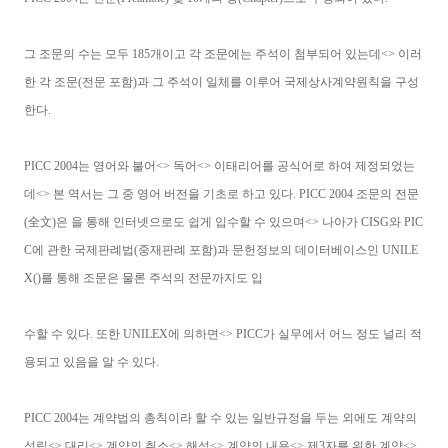
그 조문의 수는 모두 185개이고 각 조문에는 주석이 첨부되어 있는데<> 이러
한 각 조문(전문 포함)과 그 주석이 일체를 이루어 국제상사계약원칙을 구성
한다.
PICC 2004는 영어와 불어<> 독어<> 이태리어를 공식어로 하여 제정되었는
데<> 본 역서는 그 중 영어 버전을 기초로 하고 있다. PICC 2004 조문의 전문
(全文)은
을 통해 인터넷으로도 쉽게 입수할 수 있으며<> 나아가 CISG와 PIC
C에 관한 국제판례법(중재판례 포함)과 문헌정보의 데이터베이스인 UNILE
X(
)를 통해 조문은 물론 주석의 전문까지도 입
수할 수 있다. 또한 UNILEX에 의하면<> PICC가 실무에서 어느 정도 널리 적
용되고 있음을 알 수 있다.
PICC 2004는 계약법의 총칙이라 할 수 있는 일반규정을 두는 외에도 계약의
성립<> 대리<> 계약의 취소<> 해석<> 계약의 내용<> 제3자를 위한 계약<>