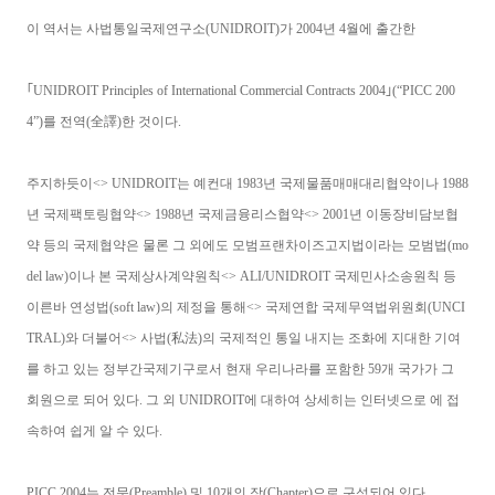
이 역서는 사법통일국제연구소(UNIDROIT)가 2004년 4월에 출간한
｢UNIDROIT Principles of International Commercial Contracts 2004｣(“PICC 200
4”)를 전역(全譯)한 것이다.
주지하듯이<> UNIDROIT는 예컨대 1983년 국제물품매매대리협약이나 1988
년 국제팩토링협약<> 1988년 국제금융리스협약<> 2001년 이동장비담보협
약 등의 국제협약은 물론 그 외에도 모범프랜차이즈고지법이라는 모범법(mo
del law)이나 본 국제상사계약원칙<> ALI/UNIDROIT 국제민사소송원칙 등
이른바 연성법(soft law)의 제정을 통해<> 국제연합 국제무역법위원회(UNCI
TRAL)와 더불어<> 사법(私法)의 국제적인 통일 내지는 조화에 지대한 기여
를 하고 있는 정부간국제기구로서 현재 우리나라를 포함한 59개 국가가 그
회원으로 되어 있다. 그 외 UNIDROIT에 대하여 상세히는 인터넷으로
에 접
속하여 쉽게 알 수 있다.
PICC 2004는 전문(Preamble) 및 10개의 장(Chapter)으로 구성되어 있다.