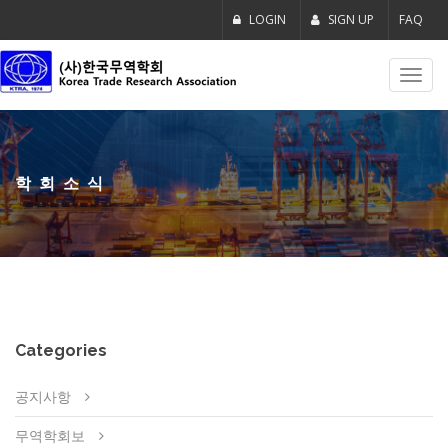
LOGIN
SIGN UP
FAQ
Toggl
navig
학회소식
Categories
공지사항
무역학회보