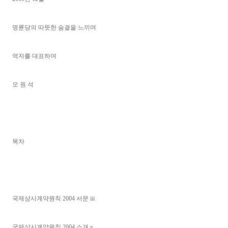
명륜당의 따뜻한 숨결을 느끼며
역자를 대표하여
오 원 석
목차
국제상사계약원칙 2004 서문 iii
국제상사계약원칙 2004 소개 v