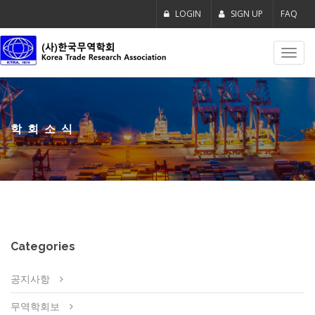
LOGIN
SIGN UP
FAQ
Toggl
navig
학회소식
Categories
공지사항
무역학회보