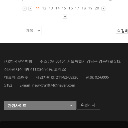
11
12
13
14
15
16
17
18
19
20
(사)한국무역학회 주소 : (우 06164) 서울특별시 강남구 영동대로 513,
상사전시장 4층 411호(삼성동, 코엑스)
대표자: 조현수 사업자번호: 211-82-08326 전화: 02-6000-
5182 E-mail : newktra1974@naver.com
관리자
관련사이트