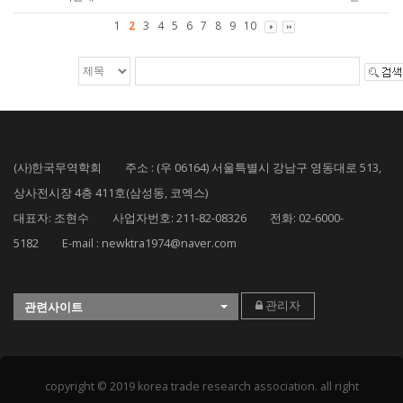
1
2
3
4
5
6
7
8
9
10
(사)한국무역학회 주소 : (우 06164) 서울특별시 강남구 영동대로 513,
상사전시장 4층 411호(삼성동, 코엑스)
대표자: 조현수 사업자번호: 211-82-08326 전화: 02-6000-
5182 E-mail : newktra1974@naver.com
관리자
관련사이트
copyright © 2019 korea trade research association. all right