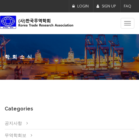
LOGIN
SIGN UP
FAQ
Toggl
navig
학회소식
Categories
공지사항
무역학회보