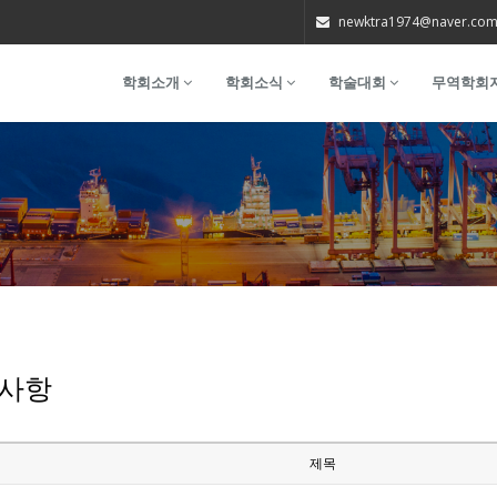
newktra1974@naver.co
학회소개
학회소식
학술대회
무역학회
사항
제목