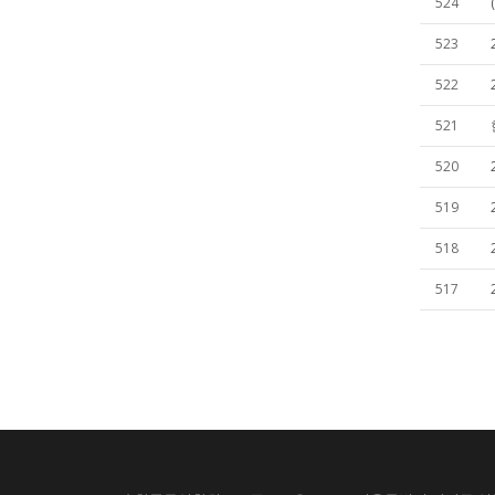
524
523
522
521
520
519
518
517