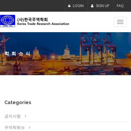
LOGIN
SIGN UP
FAQ
Toggl
navig
학회소식
Categories
공지사항
무역학회보