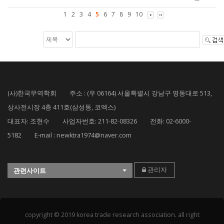
1
2
3
4
5
6
7
8
9
10
(사)한국무역학회 주소 : (우 06164) 서울특별시 강남구 영동대로 513,
상사전시장 4층 411호(삼성동, 코엑스)
대표자: 조현수 사업자번호: 211-82-08326 전화: 02-6000-
5182 E-mail : newktra1974@naver.com
관리자
관련사이트
copyright © 2019 korea trade research association. all right