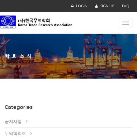
LOGIN
SIGN UP
FAQ
Toggl
navig
학회소식
Categories
공지사항
무역학회보