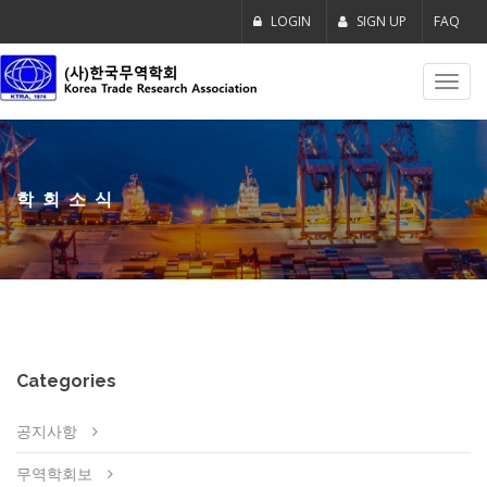
LOGIN
SIGN UP
FAQ
Toggl
navig
학회소식
Categories
공지사항
무역학회보