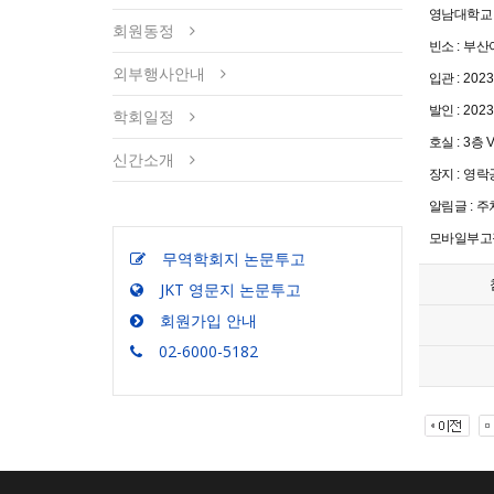
영남대학교
회원동정
빈소
:
부산
외부행사안내
입관
: 2023
발인
: 2023
학회일정
호실
: 3
층
V
신간소개
장지
:
영락
알림글
:
주
모바일부고
무역학회지 논문투고
JKT 영문지 논문투고
회원가입 안내
02-6000-5182