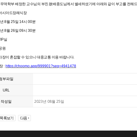
 무역학부 배정한 교수님의 부친
故
배종도님께서 별세하셨기에 아래와 같이 부고를 전해
아시아드장례식장
년
8
월
25
일
14
시
00
분
년
8
월
26
일
09
시
30
분
IP
실
공원
차장이 혼잡할 수 있으니 대중교통 이용 바랍니다
.
장
:
https://choomo.app/999901?seq=4941478
첨부파일
URL
작성일
2023년 08월 25일