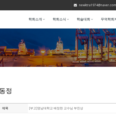
newktra1974@naver.co
학회소개
학회소식
학술대회
무역학회
동정
제목
[부고]영남대학교 배정한 교수님 부친상