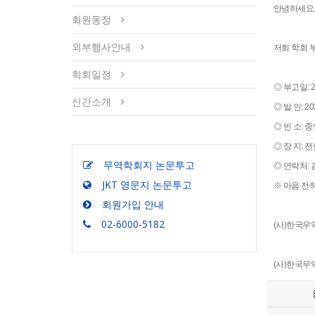
안녕하세요,
회원동정
외부행사안내
저희 학회 
학회일정
◎ 부고일: 2
신간소개
◎ 발 인: 2
◎ 빈 소: 
◎ 장 지: 
무역학회지 논문투고
◎ 연락처: 김
JKT 영문지 논문투고
※ 마음 전하실
회원가입 안내
02-6000-5182
(사)한국무
(사)한국무