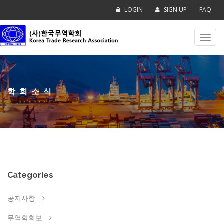
LOGIN
SIGN UP
FAQ
Toggl
navig
학회소식
Categories
공지사항
무역학회보