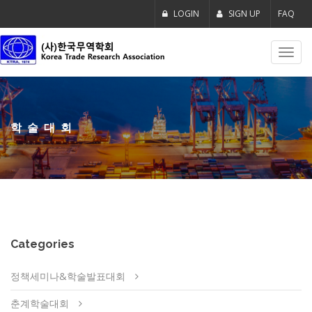
LOGIN
SIGN UP
FAQ
Toggl
navig
학술대회
Categories
정책세미나&학술발표대회
춘계학술대회