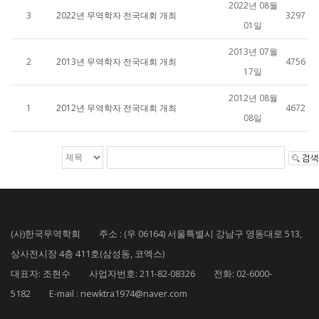
2022년 08월
3
2022년 무역학자 전국대회 개최
3297
01일
2013년 07월
2
2013년 무역학자 전국대회 개최
4756
17일
2012년 08월
1
2012년 무역학자 전국대회 개최
4672
08일
(사)한국무역학회 주소 : (우 06164) 서울특별시 강남구 영동대로 513,
상사전시장 4층 411호(삼성동, 코엑스)
대표자: 조현수 사업자번호: 211-82-08326 전화: 02-6000-
5182 E-mail : newktra1974@naver.com