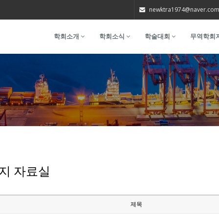
newktra1974@naver.co
학회소개
학회소식
학술대회
무역학회
지 자료실
제목