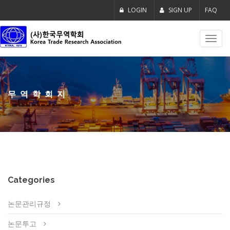
LOGIN
SIGN UP
FAQ
Toggl
navig
무역학회지
Categories
논문관리규정
논문투고