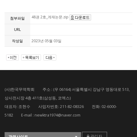
48권 2호_게재논문.zip
첨부파일
URL
작성일
2023년 05월 03일
(사)한국무역학회 주소 : (우 06164) 서울특별시 강남구 영동대로 513,
상사전시장 4층 411호(삼성동, 코엑스)
대표자: 조현수 사업자번호: 211-82-08326 전화: 02-6000-
5182 E-mail : newktra1974@naver.com
관리자
관련사이트