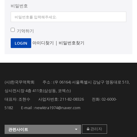
비밀번호
기억하기
아이디찾기
|
비밀번호찾기
LOGIN
(사)한국무역학회 주소 : (우 06164) 서울특별시 강남구 영동대로 513,
상사전시장 4층 411호(삼성동, 코엑스)
대표자: 조현수 사업자번호: 211-82-08326 전화: 02-6000-
5182 E-mail : newktra1974@naver.com
관리자
관련사이트