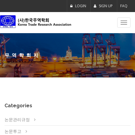
LOGIN
SIGN UP
FAQ
Toggl
navig
무역학회지
Categories
논문관리규정
논문투고