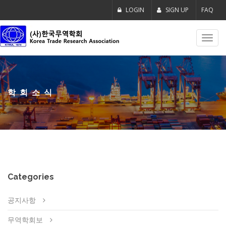
LOGIN
SIGN UP
FAQ
Toggl
navig
학회소식
Categories
공지사항
무역학회보