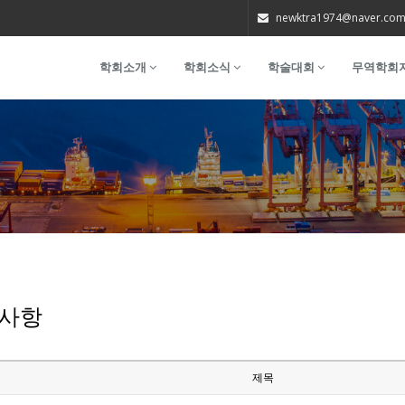
newktra1974@naver.co
학회소개
학회소식
학술대회
무역학회
사항
제목