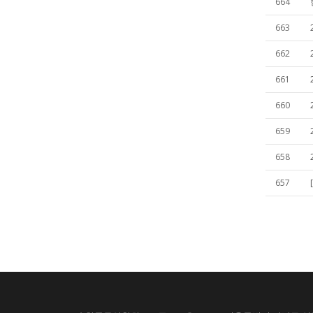
664
663
662
661
660
659
658
657