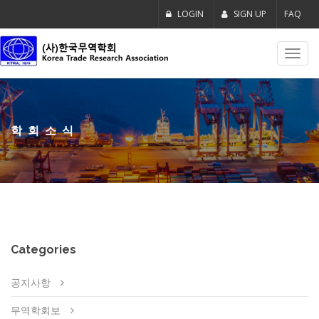
LOGIN
SIGN UP
FAQ
Toggl
navig
학회소식
Categories
공지사항
무역학회보