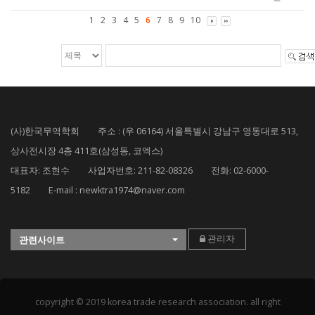
1
2
3
4
5
6
7
8
9
10
(사)한국무역학회 주소 : (우 06164) 서울특별시 강남구 영동대로 513,
상사전시장 4층 411호(삼성동, 코엑스)
대표자: 조현수 사업자번호: 211-82-08326 전화: 02-6000-
5182 E-mail : newktra1974@naver.com
관리자
관련사이트
copyright © 2019 korea trade research association. all right