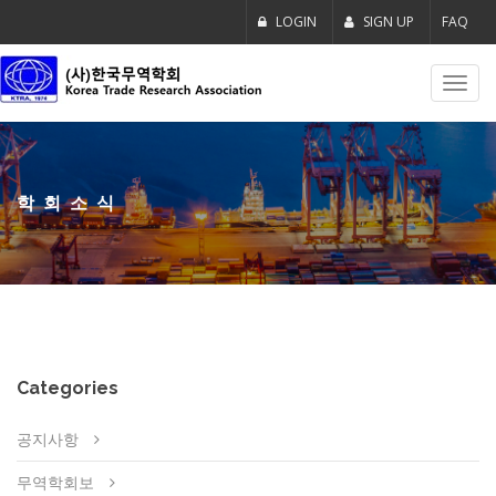
LOGIN
SIGN UP
FAQ
Toggl
navig
학회소식
Categories
공지사항
무역학회보