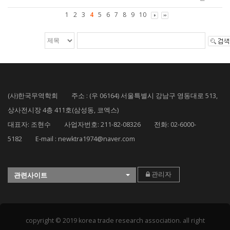
1
2
3
4
5
6
7
8
9
10
(사)한국무역학회 주소 : (우 06164) 서울특별시 강남구 영동대로 513,
상사전시장 4층 411호(삼성동, 코엑스)
대표자: 조현수 사업자번호: 211-82-08326 전화: 02-6000-
5182 E-mail : newktra1974@naver.com
관리자
관련사이트
copyright © 2019 korea trade research association. all right