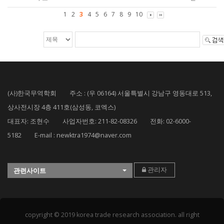
1
2
3
4
5
6
7
8
9
10
(사)한국무역학회 주소 : (우 06164) 서울특별시 강남구 영동대로 513,
상사전시장 4층 411호(삼성동, 코엑스)
대표자: 조현수 사업자번호: 211-82-08326 전화: 02-6000-
5182 E-mail : newktra1974@naver.com
관리자
관련사이트
copyright © 2019 korea trade research association. all right