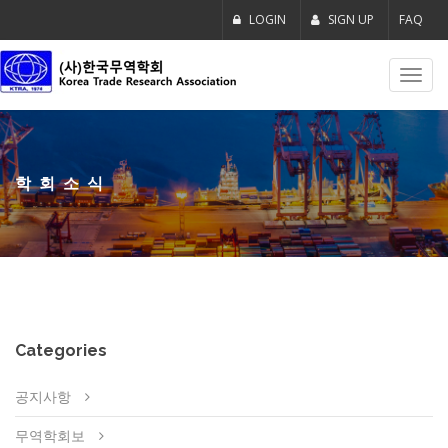
LOGIN
SIGN UP
FAQ
Toggl
navig
학회소식
Categories
공지사항
무역학회보