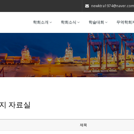
newktra1974@naver.co
학회소개
학회소식
학술대회
무역학회
지 자료실
제목